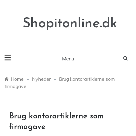
Skip
to
content
Shopitonline.dk
Menu
Home
»
Nyheder
»
Brug kontorartiklerne som
firmagave
Brug kontorartiklerne som
firmagave