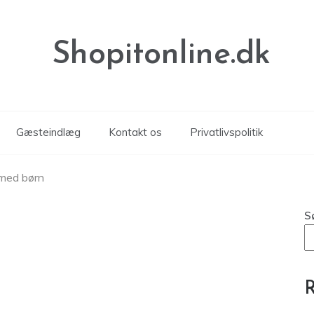
Shopitonline.dk
Gæsteindlæg
Kontakt os
Privatlivspolitik
n med børn
S
R