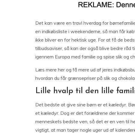
Det kan være en travl hverdag for børnefamili
en indkøbsliste i weekenderne, så man får købt i
ikke bliver en for hektisk uge. For at få de bed
tilbudsaviser, så kan der også blive bedre råd 
igennem Europa med familie og spise slik og c
Læs mere her og få mere ud af jeres indkøbsbud
hvordan du får grænsepriser på slik og chokola
Lille hvalp til den lille famil
Det bedste at give sine børn er et kæledyr. B
et kæledyr. Dog er det forældrene der kommer 
menneskets bedste ven, så det er en ven til he
vigtigt, at man tager nogle uger ud af kalende