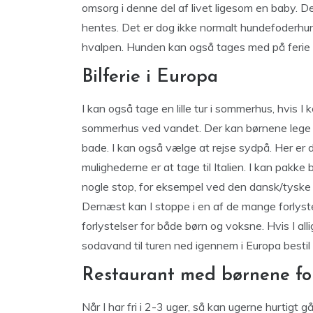
omsorg i denne del af livet ligesom en baby. De
hentes. Det er dog ikke normalt hundefoderhun
hvalpen. Hunden kan også tages med på ferie hv
Bilferie i Europa
I kan også tage en lille tur i sommerhus, hvis I
sommerhus ved vandet. Der kan børnene lege op
bade. I kan også vælge at rejse sydpå. Her er 
mulighederne er at tage til Italien. I kan pakke
nogle stop, for eksempel ved den dansk/tyske gr
Dernæst kan I stoppe i en af de mange forlyst
forlystelser for både børn og voksne. Hvis I allig
sodavand til turen ned igennem i Europa bestil
Restaurant med børnene fo
Når I har fri i 2-3 uger, så kan ugerne hurtig