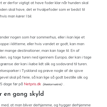
t er derfor vigtigt at have foder klar når hunden skal
den skal have, det er hvalpefoder som er bedst til
is man kører I bil.
 kender nogen som har sommerhus, eller i kan leje et
pe i klitterne, eller hvis vandet er godt, kan man
der mange destinationer, man kan tage til. En af
 bilen, og tage turen ned igennem Europa, der kan i tage
ænse der kan i købe lidt slik og sodavand til turen.
elsesparker i Tyskland og prøve nogle af de sjove
evel skal på ferie, så kan lige så godt bestille slik og
 5 dage før på
Netpris.dk
.
r en gang skyld
t gå med, at man bliver derhjemme, og hygger derhjemme