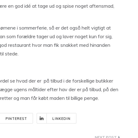
være en god idé at tage ud og spise noget aftensmad,
ene i sommerferie, så er det også helt vigtigt at
n som forældre tager ud og laver noget kun for sig,
god restaurant hvor man fik snakket med hinanden
il stede.
del se hvad der er på tilbud i de forskellige butikker
nlægge ugens måltider efter hav der er på tilbud, på den
retter og man får købt maden til billige penge.
PINTEREST
LINKEDIN