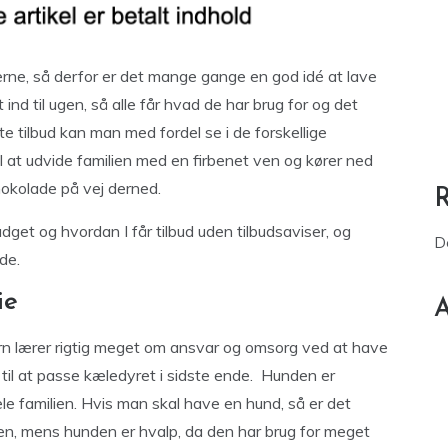
erne, så derfor er det mange gange en god idé at lave
nd til ugen, så alle får hvad de har brug for og det
ste tilbud kan man med fordel se i de forskellige
til at udvide familien med en firbenet ven og kører ned
hokolade på vej derned.
get og hvordan I får tilbud uden tilbudsaviser, og
D
de.
ie
A
ørn lærer rigtig meget om ansvar og omsorg ved at have
til at passe kæledyret i sidste ende. Hunden er
le familien. Hvis man skal have en hund, så er det
ren, mens hunden er hvalp, da den har brug for meget