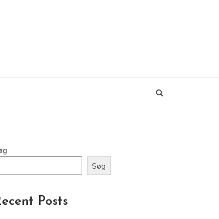
øg
Søg
ecent Posts